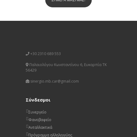
+30 2310 689 553
Παλαιολόγου Κωνσταντίνου 6, Ευκαρπία ΤΚ
56429
sinergio.mb.car@gmail.com
Σύνδεσμοι
Συνεργείο
Φανοβαφείο
Ανταλλακτικά
Πρόγραμμα αλληλεγγύης